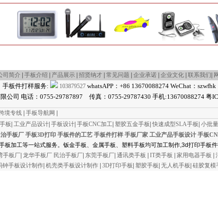
可对产品进行打磨、喷砂、喷漆、喷灰、丝印、移
印、过UV油、金属氧化、拉丝、电镀等全套的表面
处理工作，务求为客户快速、准确、高质完成产品
的设计及制作，反复验正图纸和设计思路，让客户
的产品更容易打响市场，不负成就所托！ 产品开发
的成功与否，不能为单一手板而作手板，更应当以
市场为依归，以是否合理生产为宗旨，以是否最终
为客户解决问题而设计！
产品开发的成功与否，不能为单一手板而作手板，
更应当以市场为依归，以是否合理生产为宗旨，以
是否最终为客户解决问题而设计。
公司简介
|
手板介绍
|
产品展示
|
招贤纳才
|
常见问题
|
企业承诺
|
企业文化
|
联系我们
|
公司专业设计制作;
手板件打样服务:
whatsAPP：+86 13670088274 WeChat：szwfhk
103879527
 电话：0755-29787897 传真：0755-29787430 手机:13670088274 粤IC
产品外观设计,产品结构设计,样板抄数设
计,FREEFORM外形设计。为客户提供开模
3D工程图;
an跨境专线
|
手板导航网
|
各类家用电器: 如电视机、电冰箱、空调、
印手板
|
工业产品设计
|
手板设计
|
手板CNC加工
|
塑胶五金手板
|
快速成型SLA手板
|
小批
吸尘器、果汁机、咖啡机、电吹风、饮水
机、空调
、
电风扇;
民治手板厂
手板3D打印
手板件的工艺
手板件打样
手板厂家
工业产品手板设计
手板C
消费类产品: 如收录机、随身CD机、DVD、
手板加工等一站式服务。钣金手板、金属手板、塑料手板均可加工制作,3d打印手板件
MP4，复读机、汽车音响等;
通讯类产品: 如电话机、无绳电话、可视电
湾手板厂
|
龙华手板厂
民治手板厂
|
东莞手板厂
|
通讯类手板
|
IT类手板
|
家用电器手板
|
话、手机、对讲机、传真机，复印机、打印
码钟手板设计制作
机，乐器等;
|
机壳类手板设计制作
|
3D打印手板
|
塑胶手板
|
无人机手板
|
硅胶复模
IT类产品: 如电脑显示器、笔记本电脑、
PDA、摄像机，扫描仪、打印机、鼠标、键
盘等;
医疗器械类产品: ，电震器，脚部按摩机等;
交通工具类产品: 如电单车、滑板车、摩托
车、汽车配件;
各种玩具外形、婴儿用品造形的设计制作；