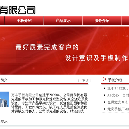
手板介绍
产品展示
服务介绍
司简介
手板介绍
3D打印尼龙
万丰手板有限公司
创建于2009年。公司目前拥有最
AI-文心一言
先进的手板加工和激光快速成型设备,真空浇注系统
金属激光3D打
设备。专注于产品早期的设计，反复验正图纸和设
计思路。工程作为龙头。以工程人员最后验算质优
龙岗手板厂-
才得以交付客人。公司以先进的设备、精湛的技
术，制作精美外观手板、精密手板、功能手板，制
造材料为ABS，PC、POM、PA、PP、PMMA、铝
品展示
合金、铁、不锈钢等材料及各种复杂性工序加工。
公司还拥有优秀的手板制作和后处理的专业人员，