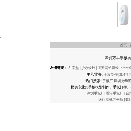
'
首页
|
深圳万丰手板有限公司
友情链接：
51学堂
|
抄数设计
|
固安网站建设
|
sdw
主营业务:
手板制作
|
3D打
热门搜索
:
手板厂
深圳龙华
提供专业的手板模型制作、手板打样、
深圳手板厂
|
香港手板厂
|
台
医疗器械类手板
|
数