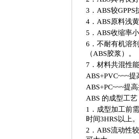
3
．
ABS
较
GPPS
4
．
ABS
原料浅
5
．
ABS
收缩率
6
．不耐有机溶
（
ABS
胶浆）。
7
．材料共混性
ABS+PVC~~~
提
ABS+PC~~~
提高
ABS
的成型工艺
1
．成型加工前
时间3HRS
以上
2
．
ABS
流动性