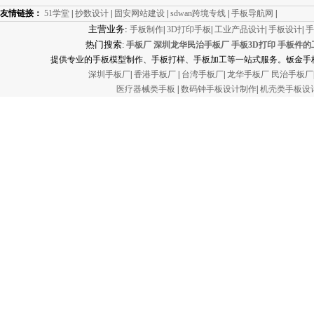
友情链接：
51学堂
|
抄数设计
|
固安网站建设
|
sdwan跨境专线
|
手板导航网
|
主营业务:
手板制作
|
3D打印手板
|
工业产品设计
|
手板设计
|
手
热门搜索
:
手板厂
深圳龙华民治手板厂
手板3D打印
手板件的
提供专业的手板模型制作、手板打样、手板加工等一站式服务。钣金手板
深圳手板厂
|
香港手板厂
|
台湾手板厂
|
龙华手板厂
民治手板厂
医疗器械类手板
|
数码钟手板设计制作
|
机壳类手板设