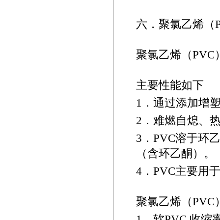
六．聚氯乙烯（
聚氯乙烯（
PVC
主要性能如下
1
．通过添加增
2
．难燃自熄、
3
．
PVC
溶于环
（含环乙酮）。
4
．
PVC
主要用
聚氯乙烯（
PVC
1
．软
PVC
收缩