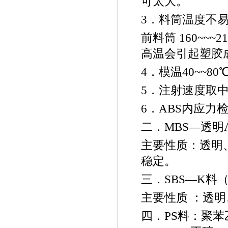
可太大。
3
．料筒温度不
前料筒
160~~~
21
高温会引起塑胶
4
．模温
40~~
80
5
．注射速度取
6
．
ABS
内应力
二．
MBS
—透明
主要性质：透明
稳定。
三．
SBS
—
K
料
主要性质 ：透
四．
PS
料：聚苯