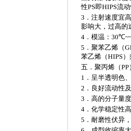
性
PS
即
HIPS
流动
3
．注射速度宜
影响大，过高的
4
．模温：
30
℃
~
5
．聚苯乙烯（
G
苯乙烯（
HIPS
）
五．聚丙烯（
PP
1
．呈半透明色
2
．良好流动性
3
．高的分子量
4
．化学稳定性
5
．耐磨性伏异
6
．成型收缩率