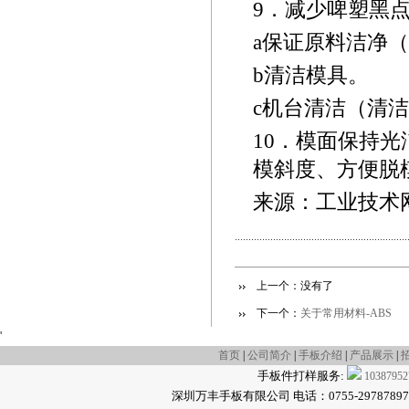
9
．减少啤塑黑
a
保证原料洁净（
b
清洁模具。
c
机台清洁（清洁
10
．模面保持光
模斜度、方便脱
来源：工业技术
上一个：没有了
下一个：
关于常用材料-ABS
'
首页
|
公司简介
|
手板介绍
|
产品展示
|
手板件打样服务:
10387952
深圳万丰手板有限公司 电话：0755-29787897 传真