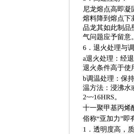
尼龙熔点高即凝
熔料降到熔点下
品龙其如此制品
气问题应予留意
6
．退火处理与
a
退火处理：经退
退火条件高于使
b
调温处理：保
温方法：浸沸水
2~~16HRS
。
十一聚甲基丙烯
俗称“亚加力”
1
．透明度高，