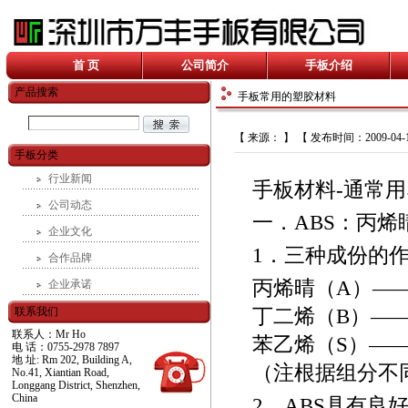
首 页
公司简介
手板介绍
产品搜索
手板常用的塑胶材料
【 来源： 】 【 发布时间：2009-04-
手板分类
行业新闻
手板材料-通常
公司动态
一．
ABS
：丙烯
企业文化
1
．三种成份的
合作品牌
丙烯晴（
A
）—
企业承诺
联系我们
丁二烯（
B
）—
联系人：Mr Ho
苯乙烯（
S
）—
电 话：0755-2978 7897
地 址: Rm 202, Building A,
（注根据组分不
No.41, Xiantian Road,
Longgang District, Shenzhen,
China
2
．
ABS
具有良