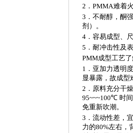
2
．
PMMA
难着
3
．不耐醇，酮
剂）。
4
．容易成型、
5
．耐冲击性及
PMM
成型工艺了
1
．亚加力透明
显暴露，故成型
2
．原料充分干
95~~~
100
℃
时间
免重新吹潮。
3
．流动性差，
力的
80%
左右，