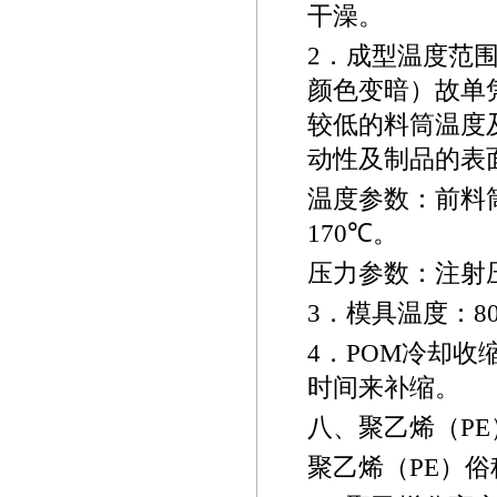
干澡。
2
．成型温度范
颜色变暗）故单
较低的料筒温度
动性及制品的表
温度参数：前料
170
℃
。
压力参数：注射
3
．模具温度：
8
4
．
POM
冷却收
时间来补缩。
八、聚乙烯（
PE
聚乙烯（
PE
）俗