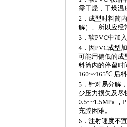
需干燥，干燥温
2
．成型时料筒
解）、所以应经
3
．软
PVC
中加
4
．因
PVC
成型
可能用偏低的成
料筒内的停留时
160~~
165
℃
后料
5
．针对易分解
少压力损失及尽
0.5~~1.5MPa
，
P
充腔困难。
6
．注射速度不