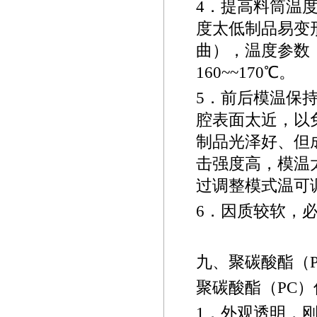
4
．提高料筒温
度太低制品易变
曲），温度参数
160~~
170
℃
。
5
．前后模温保
腔表面太近，以
制品光泽好、但
击强度高，模温
过调整模式温可
6
．因质较软，
九、聚碳酸酯（
聚碳酸酯（
PC
）
1
．外观透明，