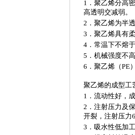
1
．聚乙烯分高
高透明交减弱。
2
．聚乙烯为半
3
．聚乙烯具有
4
．常温下不熔
5
．机械强度不
6
．聚乙烯（
PE
聚乙烯的成型工
1
．流动性好，
2
．注射压力及
开裂，注射压力
3
．吸水性低加