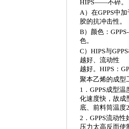
HIPS
——不碎。
A
）在
GPPS
中加
胶的抗冲击性。
B
）颜色：
GPPS-
色。
C
）
HIPS
与
GPPS
越好、流动性
越好。
HIPS
：
GP
聚本乙烯的成型
1
．
GPPS
成型温
化速度快，故成
底、前料筒温度
2
．
GPPS
流动性
压力太高反而使