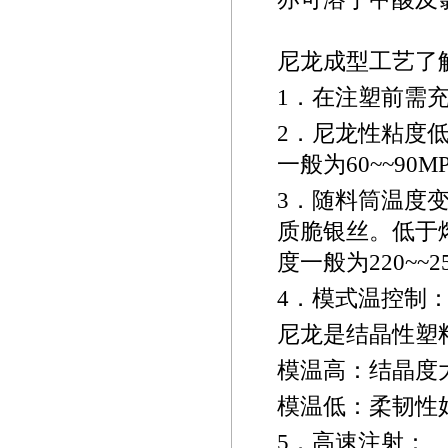
尼龙成型工艺了
1
．在注塑前需充
2
．尼龙性粘度
一般为
60~~90M
3
．随料筒温度
质脆银丝。低于
度一般为
220~~
2
4
．模式温控制
尼龙是结晶性塑
模温高：结晶度
模温低：柔韧性
5
．高速注射：