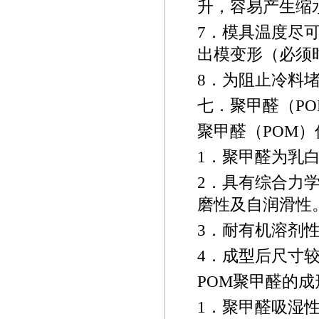
升，容易产生缩
7
．模具温度尽
出模变形（必须
8
．为阻止冷料
七．聚甲醛（
P
聚甲醛（
POM
）
1
．聚甲醛为乳
2
．具有综合力
磨性及自润滑性
3
．耐有机溶剂
4
．成型后尺寸
POM
聚甲醛的成
1
．聚甲醛吸湿