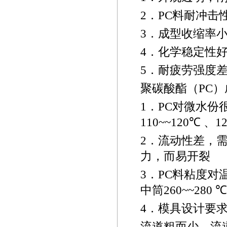
2
．
PC
料耐冲击
3
．成型收缩率
4
．化学稳定性
5
．耐疲劳强度
聚碳酸酯（
PC
）
1
．
PC
对微水份
110~~
120
℃
、
1
2
．流动性差，
力，而易开裂
3
．
PC
料粘度对
中筒
260~~
280
℃
4
．模具设计要
流道粗而少、流