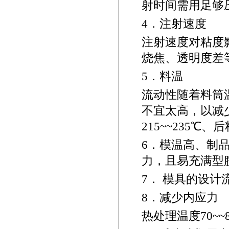
射时间需用足够
4
．注射速度
注射速度对粘度
烧焦、透明度差
5
．料温
流动性随着料筒
不宜太高，以减
215~~
235
℃
、后料
6
．模温高、制
力，且易充满型
7
． 模具的设计
8
．减少内应力
热处理温度
70~~