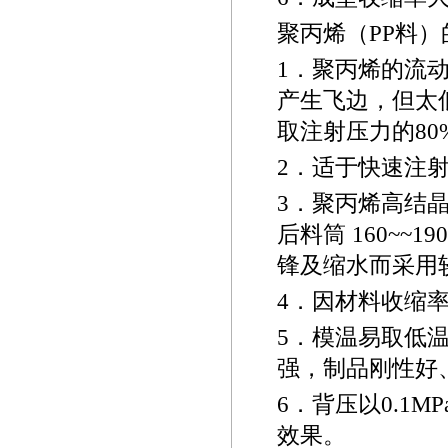
聚丙烯（
PP
料）
1
．聚丙烯的流
产生飞边，但太
取注射压力的
80
2
．适于快速注
3
．聚丙烯高结
后料筒 160~~
190
锋及缩水而采用
4
．因材料收缩
5
．模温易取低
强，制品刚性好
6
．背压以
0.1MP
效果。