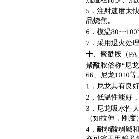
5
．注射速度太
品烧焦。
6
．模温
80~~
100
7
．采用退火处
十、聚酰胺（
PA
聚酰胺俗称“尼龙
66
、尼龙
1010
等
1
．尼龙具有良
2
．低温性能好
3
．尼龙吸水性
（如拉伸，刚度
4
．耐弱酸弱碱
亦可溶于甲酸及