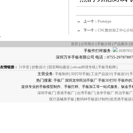
上一个：
Prototype
下一个：
CNC数控加工中心介
'
首页
|
公司简介
|
手板介绍
|
产品展示
|
手板件打样服务:
10387952
深圳万丰手板有限公司 电话：0755-29787897 传真
友情链接：
51学堂
|
抄数设计
|
固安网站建设
|
sdwan跨境专线
|
手板导航网
|
主营业务:
手板制作
|
3D打印手板
|
工业产品设计
|
手板设计
|
手
热门搜索
:
手板厂
深圳龙华民治手板厂
手板3D打印
手板件的
提供专业的手板模型制作、手板打样、手板加工等一站式服务。钣金手板
深圳手板厂
|
香港手板厂
|
台湾手板厂
|
龙华手板厂
民治手板厂
医疗器械类手板
|
数码钟手板设计制作
|
机壳类手板设