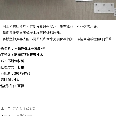
1，网上所有照片均为定制样板只作展示、没有成品、不作销售用途。
2，我们只接受来图或者来样等设计和制作。
3，各模型根据客人的不同图纸和大小提供价格估算，详情来电或微信QQ联系！
手板名称：
不锈钢钣金手板制作
加工设备：
激光切割+折弯技术
材质：
不锈钢
材料
后处理方式：
打磨/
产品规格：
300*80*30
所需时间：
4天
格(元/件)：
面议
上一个：
汽车行车记录仪