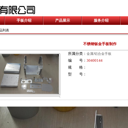
手板介绍
产品展示
服务介绍
品列表
不锈钢钣金手板制作
所属分类：
金属/铝合金手板
编 号：
30400144
规 格：
型 号：