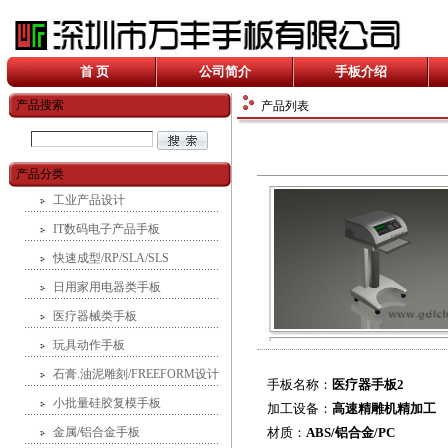
首 页
公司简介
手板介绍
产品搜索
产品列表
产品分类
工业产品设计
IT数码电子产品手板
快速成型/RP/SLA/SLS
日用家用电器类手板
医疗器械类手板
玩具动作手板
石膏.油泥雕刻/FREEFORM设计
手板名称：
医疗器手板2
小批量硅胶复模手板
加工设备：
高速精雕机精加工
金属/铝合金手板
材质：
ABS/铝合金/PC