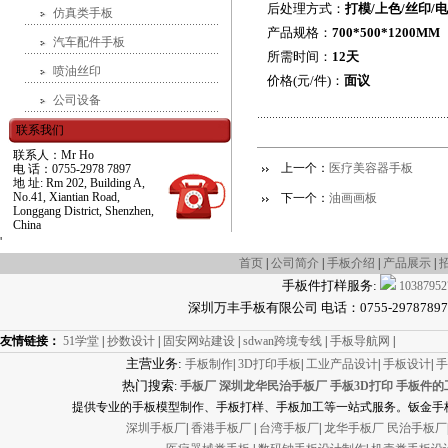
后处理方式：
打模/上色/丝印/
仿真类手板
产品规格：
7
00*500*1200MM
汽车配件手板
所需时间：
12天
喷油丝印
价格(元/件)：
面议
公司设备
联系我们
联系人：Mr Ho
上一个：
医疗美容器手板
电 话：0755-2978 7897
地 址: Rm 202, Building A,
No.41, Xiantian Road,
下一个：
油画画板
Longgang District, Shenzhen,
China
'
首页
|
公司简介
|
手板介绍
|
产品展示
|
手板件打样服务:
10387952
深圳万丰手板有限公司 电话：0755-29787897 传真
友情链接：
51学堂
|
抄数设计
|
固安网站建设
|
sdwan跨境专线
|
手板导航网
|
主营业务:
手板制作
|
3D打印手板
|
工业产品设计
|
手板设计
|
手
热门搜索
:
手板厂
深圳龙华民治手板厂
手板3D打印
手板件的
提供专业的手板模型制作、手板打样、手板加工等一站式服务。钣金手板
深圳手板厂
|
香港手板厂
|
台湾手板厂
|
龙华手板厂
民治手板厂