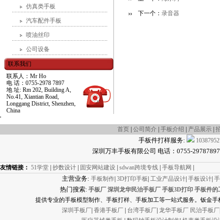
仿真类手板
下一个：
录音器
汽车配件手板
喷油丝印
公司设备
联系我们
联系人：Mr Ho
电 话：0755-2978 7897
地 址: Rm 202, Building A,
No.41, Xiantian Road,
Longgang District, Shenzhen,
China
'
首页
|
公司简介
|
手板介绍
|
产品展示
|
手板件打样服务:
10387952
深圳万丰手板有限公司 电话：0755-29787897 传真
友情链接：
51学堂
|
抄数设计
|
固安网站建设
|
sdwan跨境专线
|
手板导航网
|
主营业务:
手板制作
|
3D打印手板
|
工业产品设计
|
手板设计
|
手
热门搜索
:
手板厂
深圳龙华民治手板厂
手板3D打印
手板件的
提供专业的手板模型制作、手板打样、手板加工等一站式服务。钣金手板
深圳手板厂
|
香港手板厂
|
台湾手板厂
|
龙华手板厂
民治手板厂