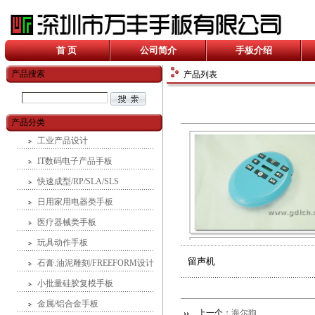
首 页
公司简介
手板介绍
产品搜索
产品列表
产品分类
工业产品设计
IT数码电子产品手板
快速成型/RP/SLA/SLS
日用家用电器类手板
医疗器械类手板
玩具动作手板
留声机
石膏.油泥雕刻/FREEFORM设计
小批量硅胶复模手板
金属/铝合金手板
上一个：
海尔狗